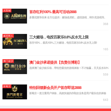
22
60
个
位
药械领域全覆盖
5年以上经验的项目老师