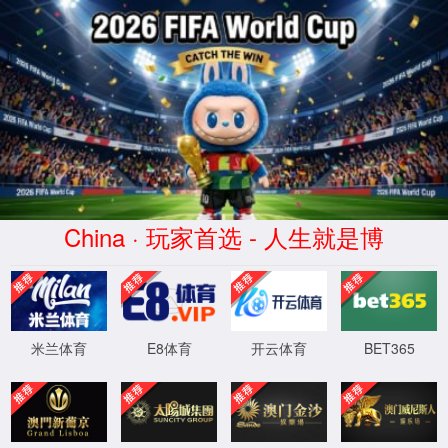
2026世界杯赛程(美加墨世界杯
欢迎来到2026美加墨世界杯官方网站官网！
专注国内外医疗器械咨询服
注册认证 · 许可备案 · 体系辅导 · 企业培训
首页
关于2026世界杯赛程
药械注
联系2026世界杯赛程
成功案例