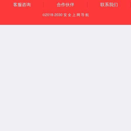
医疗器械注册
MORE
REGISTERED
国内医疗器械注册
国外医疗器械注册
进口医疗器械注册
国外代理人
特殊注册流程服务